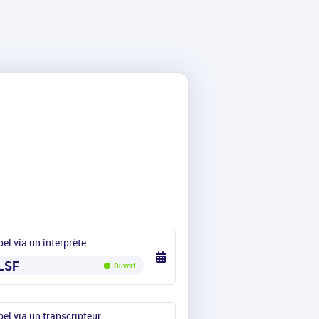
el via un interprète
LSF
Ouvert
el via un transcripteur