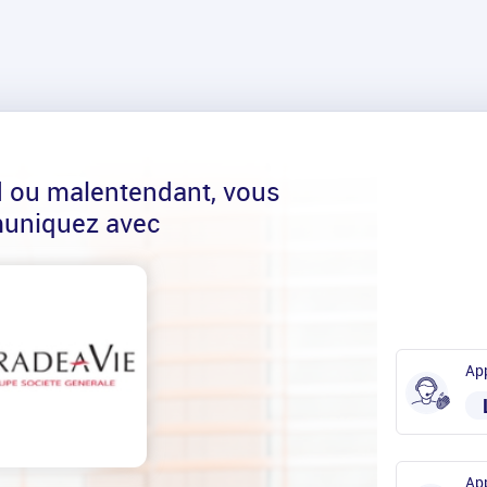
d ou malentendant, vous
uniquez avec
App
App