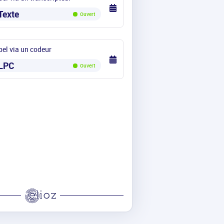
Texte
Ouvert
el via un codeur
LPC
Ouvert